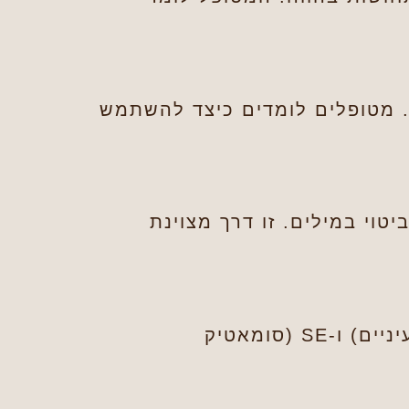
 מטופלים לומדים כיצד להשתמש
טוי במילים. זו דרך מצוינת
מטפלת רגשית שעובדת עם שיטות כמו EMDR (עיבוד מחדש באמצעות תנועות עיניים) ו-SE (סומאטיק