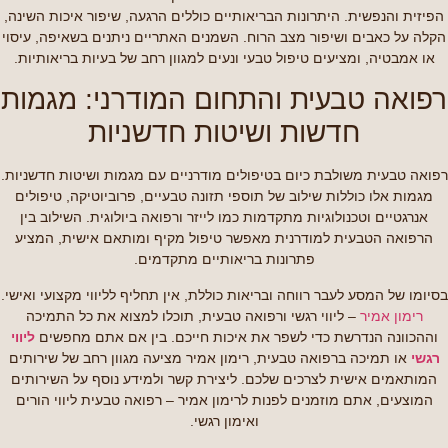
הפיזית והנפשית. היתרונות הבריאותיים כוללים הרגעה, שיפור איכות השינה,
הקלה על כאבים ושיפור מצב הרוח. השמנים האתריים ניתנים בשאיפה, עיסוי
או אמבטיה, ומציעים טיפול טבעי ונעים למגוון רחב של בעיות בריאותיות.
רפואה טבעית והתחום המודרני: מגמות
חדשות ושיטות חדשניות
רפואה טבעית משולבת כיום בטיפולים מודרניים עם מגמות ושיטות חדשניות.
מגמות אלו כוללות שילוב של תוספי תזונה טבעיים, פרוביוטיקה, טיפולים
אנרגטיים וטכנולוגיות מתקדמות כמו לייזר ורפואה ביולוגית. השילוב בין
הרפואה הטבעית למודרנית מאפשר טיפול מקיף ומותאם אישית, המציע
פתרונות בריאותיים מתקדמים.
בסיומו של המסע לעבר רווחה ובריאות כוללת, אין תחליף לליווי מקצועי ואישי.
רימון אמיר
– ליווי רגשי ורפואה טבעית, תוכלו למצוא את כל התמיכה
וההכוונה הנדרשת כדי לשפר את איכות חייכם. בין אם אתם מחפשים
ליווי
רגשי
או תמיכה ברפואה טבעית, רימון אמיר מציעה מגוון רחב של שירותים
המותאמים אישית לצרכים שלכם. ליצירת קשר ולמידע נוסף על השירותים
המוצעים, אתם מוזמנים לפנות לרימון אמיר – רפואה טבעית ליווי הורים
ואימון רגשי.